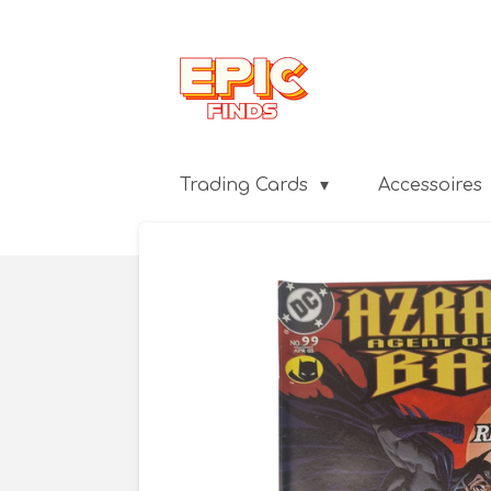
Ga
direct
naar
de
hoofdinhoud
Trading Cards
Accessoires