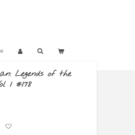
ns
n: Legends of the
l 1 #178