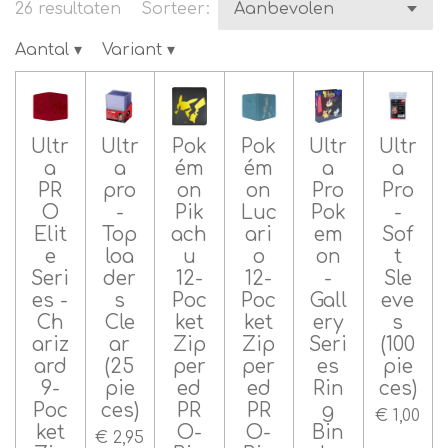
26 resultaten
Sorteer:
Aantal
▾
Variant
▾
Ultr
Ultr
Pok
Pok
Ultr
Ultr
a
a
ém
ém
a
a
PR
pro
on
on
Pro
Pro
O
-
Pik
Luc
Pok
-
Elit
Top
ach
ari
em
Sof
e
loa
u
o
on
t
Seri
der
12-
12-
-
Sle
es -
s
Poc
Poc
Gall
eve
Ch
Cle
ket
ket
ery
s
ariz
ar
Zip
Zip
Seri
(100
ard
(25
per
per
es
pie
9-
pie
ed
ed
Rin
ces)
Poc
ces)
PR
PR
g
€ 1,00
ket
O-
O-
Bin
€ 2,95