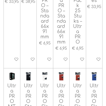
PR
a
Pac
es
€ 33,95
€ 38,95
O –
PR
k
€ 33,95
Sta
O –
25
nda
Sta
Stu
ard
nda
ks –
66x
ard
Ultr
91
66x
a
mm
91
PR
mm
O
€ 6,95
€ 6,95
€ 6,95
In winkelwagen
In winkelwagen
In winkelwagen
In winkelwagen
In winkelwagen
In wink
Ultr
Ultr
Ultr
Ultr
Ultr
Ultr
a
a
a
a
a
a
PR
PR
PR
PR
PR
PR
O
O
O
O
O
O