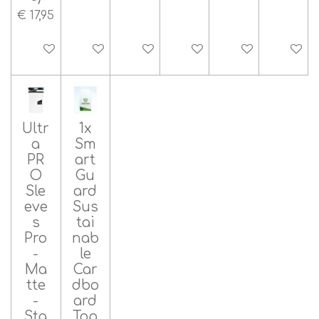
€ 17,95
In winkelwagen
In winkelwagen
In winkelwagen
In winkelwagen
In winkelwagen
In wink
Ultr
1x
a
Sm
PR
art
O
Gu
Sle
ard
eve
Sus
s
tai
Pro
nab
-
le
Ma
Car
tte
dbo
-
ard
Sta
Top