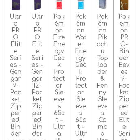
Ultr
Ultr
Pok
Pok
Pok
Pok
a
a
ém
ém
ém
em
PR
PR
on
on
on
on
O
O
Fire
Wat
Pik
PR
Elit
Elit
Ene
er
ach
O-
e
e
rgy
Ene
u
Bin
Seri
Seri
Dec
rgy
Top
der
es -
es -
k
Dec
loa
Eev
Gen
Gen
Pro
k
der
ee
gar
gar
tect
Pro
&
9-
9-
12-
or
tect
Pen
Poc
Poc
Poc
Sle
or
ny
ket
ket
ket
eve
Sle
Sle
Zip
Zip
Zip
s
eve
eve
per
per
per
65c
s
s
ed
ed
ed
t –
65c
Co
Elit
Bin
Bin
Ultr
t –
mb
e
der
der
a
Ultr
o
Seri