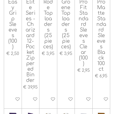
Eas
Elit
Rod
Gro
Pro
Pro
y
e
e
ene
Fit
Ma
Gri
Seri
Top
Top
Sta
tte
p
es -
loa
loa
nda
Sta
Sle
Ch
der
der
rd
nda
eve
ariz
s
s
Sle
rd
s
ard
(25
(25
eve
Sle
(100
12-
pie
pie
s
eve
)
Poc
ces)
ces)
Cle
s
ket
ar
Bla
€ 2,50
€ 3,95
€ 3,95
Zip
(100
ck
per
)
100
ed
ct
€ 2,95
Bin
€ 6,95
der
€ 39,95
In winkelwagen
In winkelwagen
In winkelwagen
In winkelwagen
In winkelwagen
In wink