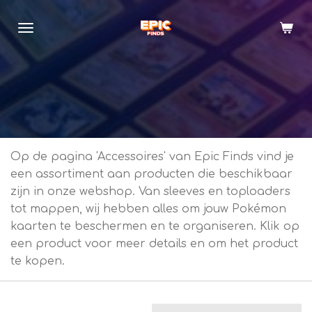
Ga
direct
naar
de
hoofdinhoud
Op de pagina 'Accessoires' van Epic Finds vind je
een assortiment aan producten die beschikbaar
zijn in onze webshop. Van sleeves en toploaders
tot mappen, wij hebben alles om jouw Pokémon
kaarten te beschermen en te organiseren. Klik op
een product voor meer details en om het product
te kopen.