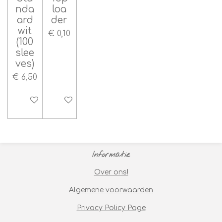
nda
loa
ard
der
wit
€ 0,10
(100
slee
ves)
€ 6,50
In winkelwagen
In winkelwagen
Informatie
Over ons!
Algemene voorwaarden
Privacy Policy Page