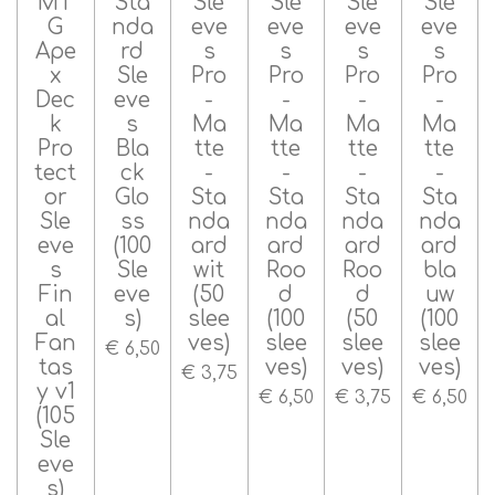
MT
Sta
Sle
Sle
Sle
Sle
G
nda
eve
eve
eve
eve
Ape
rd
s
s
s
s
x
Sle
Pro
Pro
Pro
Pro
Dec
eve
-
-
-
-
k
s
Ma
Ma
Ma
Ma
Pro
Bla
tte
tte
tte
tte
tect
ck
-
-
-
-
or
Glo
Sta
Sta
Sta
Sta
Sle
ss
nda
nda
nda
nda
eve
(100
ard
ard
ard
ard
s
Sle
wit
Roo
Roo
bla
Fin
eve
(50
d
d
uw
al
s)
slee
(100
(50
(100
Fan
ves)
slee
slee
slee
€ 6,50
tas
ves)
ves)
ves)
€ 3,75
y v1
€ 6,50
€ 3,75
€ 6,50
(105
Sle
eve
s)