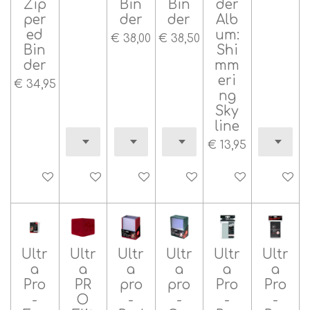
Zip
Bin
Bin
der
per
der
der
Alb
ed
um:
€ 38,00
€ 38,50
Bin
Shi
der
mm
eri
€ 34,95
ng
Sky
line
€ 13,95
In winkelwagen
In winkelwagen
In winkelwagen
In winkelwagen
In winkelwagen
In wink
Ultr
Ultr
Ultr
Ultr
Ultr
Ultr
a
a
a
a
a
a
Pro
PR
pro
pro
Pro
Pro
-
O
-
-
-
-