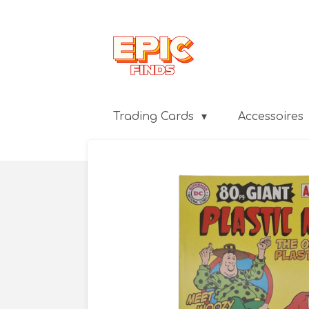
Ga
direct
naar
de
hoofdinhoud
Trading Cards
Accessoires