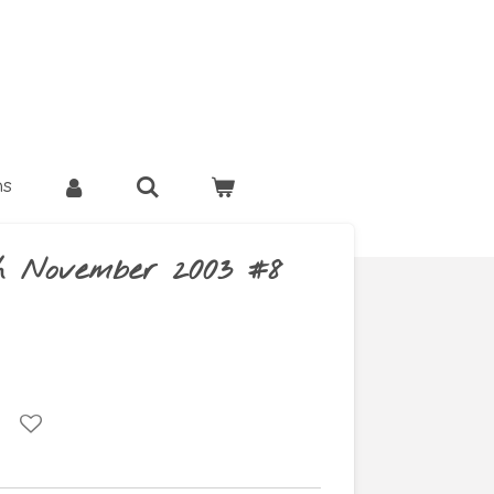
ns
h November 2003 #8