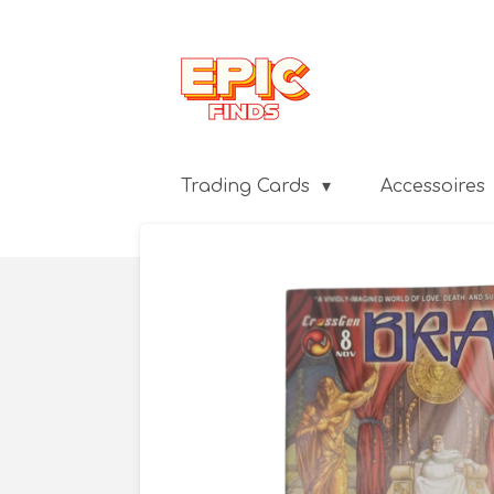
Ga
direct
naar
de
hoofdinhoud
Trading Cards
Accessoires