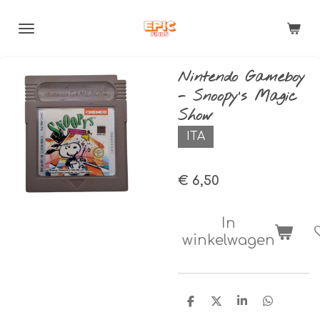
Ga
direct
naar
de
Nintendo Gameboy
hoofdinhoud
- Snoopy’s Magic
Show
ITA
€ 6,50
In
winkelwagen
D
D
S
D
e
e
h
e