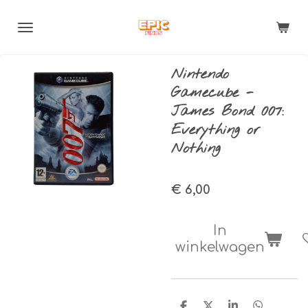
Ga
direct
naar
de
Nintendo
hoofdinhoud
Gamecube -
James Bond 007:
Everything or
Nothing
€ 6,00
In
winkelwagen