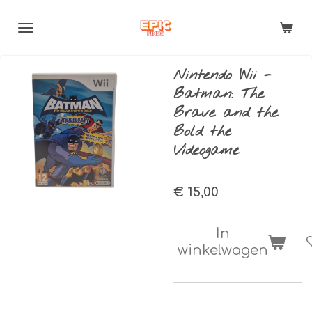
Ga
direct
naar
de
Nintendo Wii -
hoofdinhoud
Batman: The
Brave and the
Bold the
Videogame
€ 15,00
In
winkelwagen