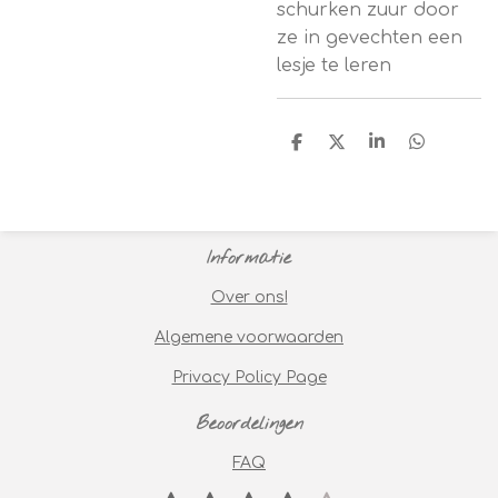
schurken zuur door
ze in gevechten een
lesje te leren
D
D
S
D
e
e
h
e
l
e
a
l
e
l
r
e
n
e
n
Informatie
Over ons!
Algemene voorwaarden
Privacy Policy Page
Beoordelingen
FAQ