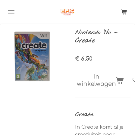
Ga
direct
naar
de
Nintendo Wii -
hoofdinhoud
Create
€ 6,50
In
winkelwagen
Create
In Create komt al je
creativiteit naar