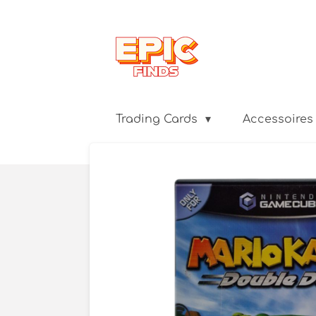
Ga
direct
naar
de
hoofdinhoud
Trading Cards
Accessoires