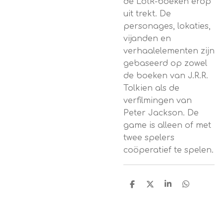
de LotR-boeken erop
uit trekt. De
personages, lokaties,
vijanden en
verhaalelementen zijn
gebaseerd op zowel
de boeken van J.R.R.
Tolkien als de
verfilmingen van
Peter Jackson. De
game is alleen of met
twee spelers
coöperatief te spelen.
D
D
S
D
e
e
h
e
l
e
a
l
e
l
r
e
n
e
n