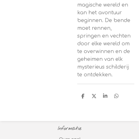
magische wereld en
kan het avontuur
beginnen. De bende
moet rennen,
springen en vechten
door elke wereld om
te overwinnen en de
geheimen van elk
mysterieus schilderij
te ontdekken.
D
D
S
D
e
e
h
e
l
e
a
l
e
l
r
e
n
e
n
Informatie