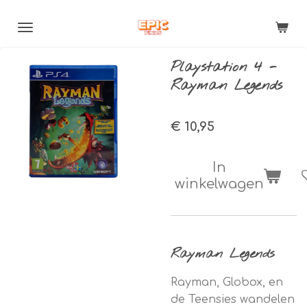
Ga
direct
naar
Playstation 4 -
de
Rayman Legends
hoofdinhoud
€ 10,95
In
winkelwagen
Rayman Legends
Rayman, Globox, en
de Teensies wandelen