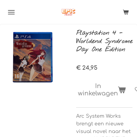
Ga
direct
naar
de
Playstation 4 -
hoofdinhoud
Worldend Syndrome
Day One Edition
€ 24,95
In
winkelwagen
Arc System Works
brengt een nieuwe
visual novel naar het