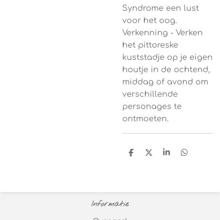
Syndrome een lust
voor het oog.
Verkenning - Verken
het pittoreske
kuststadje op je eigen
houtje in de ochtend,
middag of avond om
verschillende
personages te
ontmoeten.
D
D
S
D
e
e
h
e
l
e
a
l
e
l
r
e
n
e
n
Informatie