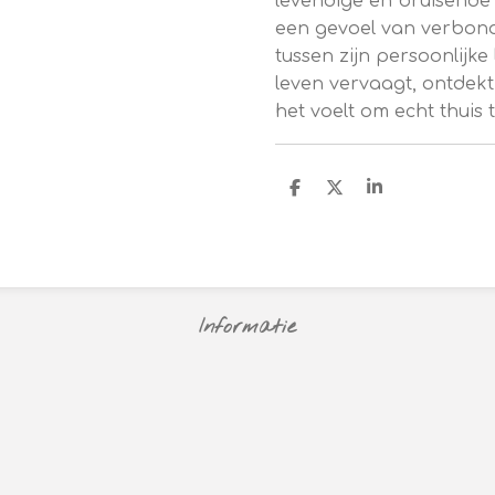
levendige en bruisende 
een gevoel van verbond
tussen zijn persoonlijke
leven vervaagt, ontdekt
het voelt om echt thuis t
D
D
S
e
e
h
l
e
a
e
l
r
n
e
Informatie