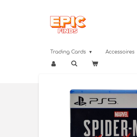
Ga
direct
naar
de
hoofdinhoud
Trading Cards
Accessoires