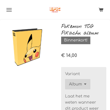
Ga
direct
naar
de
Pokémon TCG
hoofdinhoud
Pikachu album
Binnenkort!
€ 14,00
Variant
Laat het me
weten wanneer
dit product weer