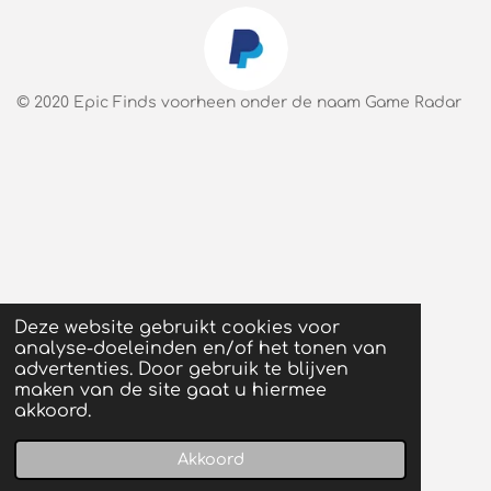
m
r
e
n
© 2020 Epic Finds voorheen onder de naam Game Radar
Deze website gebruikt cookies voor
analyse-doeleinden en/of het tonen van
advertenties. Door gebruik te blijven
maken van de site gaat u hiermee
akkoord.
Akkoord