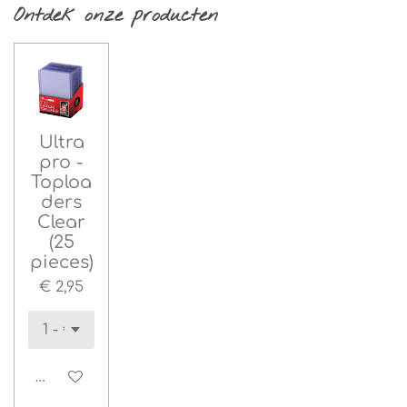
n
e
n
Ontdek onze producten
Ultra
pro -
Toploa
ders
Clear
(25
pieces)
€ 2,95
In winkelwagen