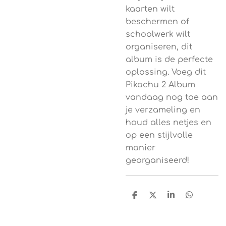
kaarten wilt
beschermen of
schoolwerk wilt
organiseren, dit
album is de perfecte
oplossing. Voeg dit
Pikachu 2 Album
vandaag nog toe aan
je verzameling en
houd alles netjes en
op een stijlvolle
manier
georganiseerd!
D
D
S
D
e
e
h
e
l
e
a
l
e
l
r
e