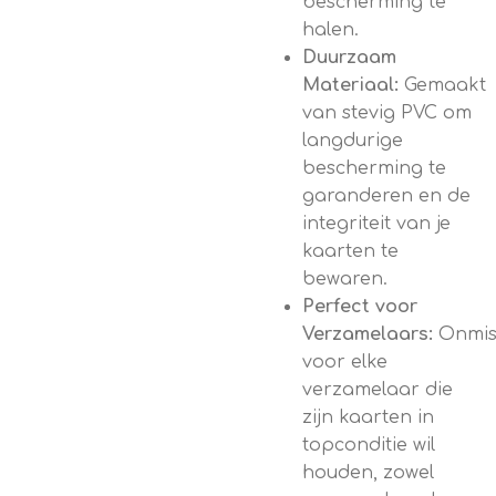
bescherming te
halen.
Duurzaam
Materiaal:
Gemaakt
van stevig PVC om
langdurige
bescherming te
garanderen en de
integriteit van je
kaarten te
bewaren.
Perfect voor
Verzamelaars:
Onmi
voor elke
verzamelaar die
zijn kaarten in
topconditie wil
houden, zowel