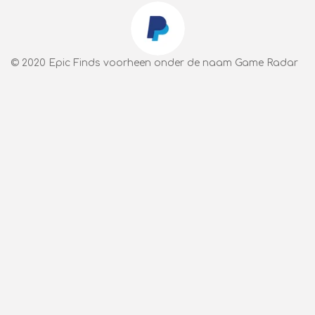
m
r
e
n
© 2020 Epic Finds voorheen onder de naam Game Radar