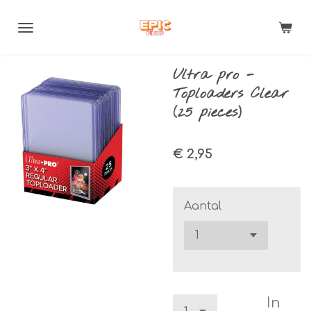
Ga
direct
naar
de
Ultra pro -
hoofdinhoud
Toploaders Clear
(25 pieces)
€ 2,95
Aantal
In