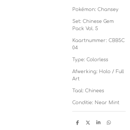
Pokémon: Chansey
Set: Chinese Gem
Pack Vol. 5
Kaartnummer: CBB5C
04
Type: Colorless
Afwerking: Holo / Full
Art
Taal: Chinees
Conditie: Near Mint
D
D
S
D
e
e
h
e