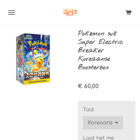
Ga
direct
naar
de
Pokémon sv8
hoofdinhoud
Super Electric
Breaker
Koreaanse
Boosterbox
€ 60,00
Taal
Laat het me