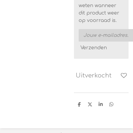
weten wanneer
dit product weer
op voorraad is.
Verzenden
Uitverkocht
D
D
S
D
e
e
h
e
l
e
a
l
e
l
r
e
n
e
n