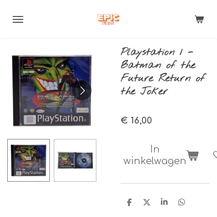
Ga
direct
naar
de
Playstation 1 -
hoofdinhoud
Batman of the
Future Return of
the Joker
€ 16,00
In
winkelwagen
D
D
S
D
e
e
h
e