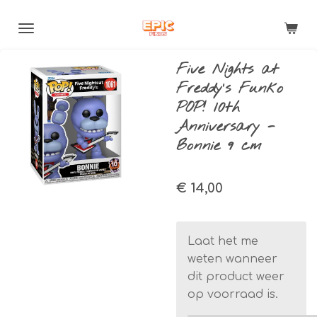
Ga
direct
naar
Five Nights at
de
Freddy's Funko
hoofdinhoud
POP! 10th
Anniversary -
Bonnie 9 cm
€ 14,00
Laat het me
weten wanneer
dit product weer
op voorraad is.