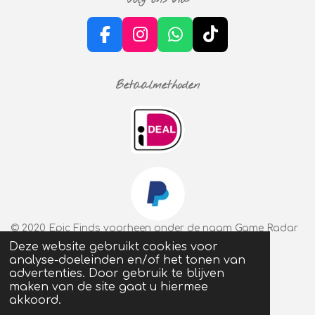
1
3
2
F
I
W
T
4
a
n
h
i
5
c
s
a
k
0
Betaalmethoden
e
t
t
T
3
b
a
s
o
s
o
g
A
k
t
o
r
p
e
k
a
p
r
m
r
e
n
© 2020 Epic Finds voorheen onder de naam Game Radar
Deze website gebruikt cookies voor
analyse-doeleinden en/of het tonen van
advertenties. Door gebruik te blijven
maken van de site gaat u hiermee
akkoord.