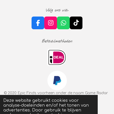
8
0
Volg ons via
1
3
2
F
I
W
T
4
a
n
h
i
5
c
s
a
k
0
Betaalmethoden
e
t
t
T
3
b
a
s
o
s
o
g
A
k
t
o
r
p
e
k
a
p
r
m
r
e
n
© 2020 Epic Finds voorheen onder de naam Game Radar
Deze website gebruikt cookies voor
analyse-doeleinden en/of het tonen van
advertenties. Door gebruik te blijven