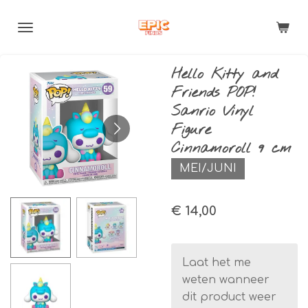
Ga
direct
naar
de
Hello Kitty and
hoofdinhoud
Friends POP!
Sanrio Vinyl
Figure
Cinnamoroll 9 cm
MEI/JUNI
€ 14,00
Laat het me
weten wanneer
dit product weer