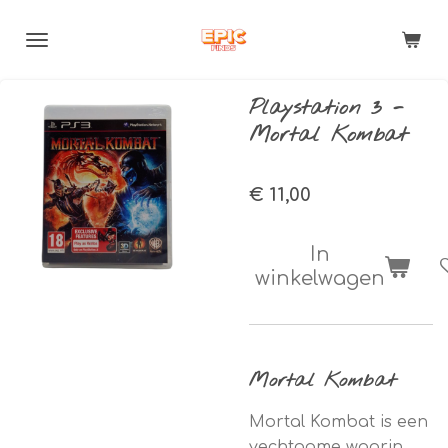
Ga
direct
naar
de
Playstation 3 -
hoofdinhoud
Mortal Kombat
€ 11,00
In
winkelwagen
Mortal Kombat
Mortal Kombat is een
vechtgame waarin