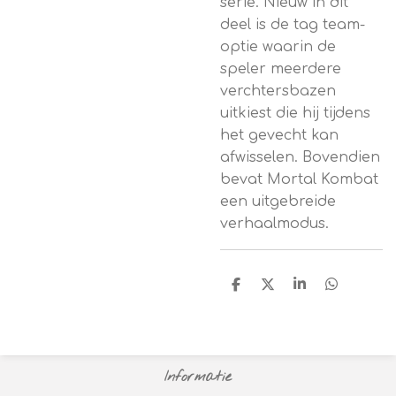
serie. Nieuw in dit
deel is de tag team-
optie waarin de
speler meerdere
verchtersbazen
uitkiest die hij tijdens
het gevecht kan
afwisselen. Bovendien
bevat Mortal Kombat
een uitgebreide
verhaalmodus.
D
D
S
D
e
e
h
e
l
e
a
l
e
l
r
e
n
e
n
Informatie