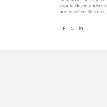
multiplayer dan zijn vo
voor te kiezen andere sp
aan te vallen. Kies dus 
D
D
S
e
e
h
l
e
a
e
l
r
n
e