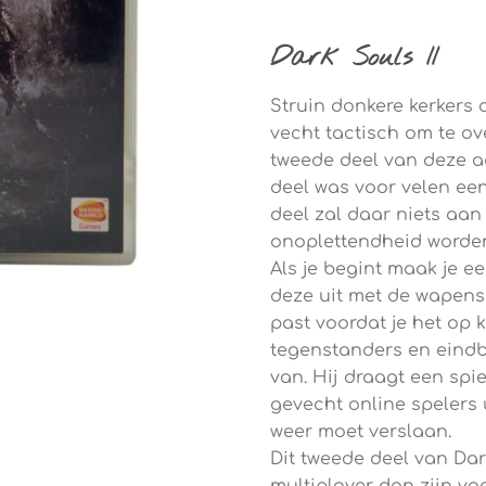
Dark Souls II
Struin donkere kerkers a
vecht tactisch om te ove
tweede deel van deze ac
deel was voor velen een
deel zal daar niets aa
onoplettendheid worden
Als je begint maak je e
deze uit met de wapens e
past voordat je het op
tegenstanders en eindb
van. Hij draagt een spie
gevecht online spelers 
weer moet verslaan.
Dit tweede deel van Dar