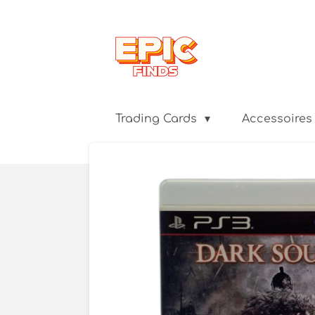
Ga
direct
naar
de
hoofdinhoud
Trading Cards
Accessoires