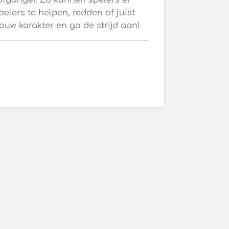
organger. Zo kunnen spelers er
elers te helpen, redden of juist
jouw karakter en ga de strijd aan!