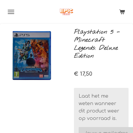
Ga
direct
naar
de
Playstation 5 -
hoofdinhoud
Minecraft
Legends: Deluxe
Edition
€ 17,50
Laat het me
weten wanneer
dit product weer
op voorraad is.