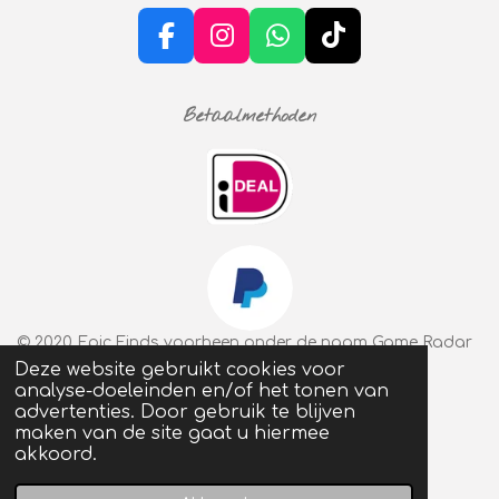
3
2
F
I
W
T
4
a
n
h
i
5
c
s
a
k
0
Betaalmethoden
e
t
t
T
3
b
a
s
o
s
o
g
A
k
t
o
r
p
e
k
a
p
r
m
r
e
n
© 2020 Epic Finds voorheen onder de naam Game Radar
Deze website gebruikt cookies voor
analyse-doeleinden en/of het tonen van
advertenties. Door gebruik te blijven
maken van de site gaat u hiermee
akkoord.