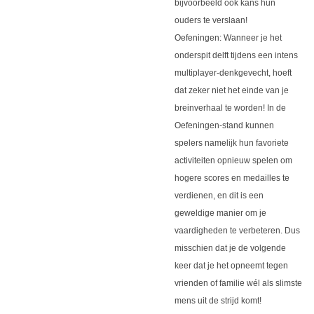
bijvoorbeeld ook kans hun
ouders te verslaan!
Oefeningen: Wanneer je het
onderspit delft tijdens een intens
multiplayer-denkgevecht, hoeft
dat zeker niet het einde van je
breinverhaal te worden! In de
Oefeningen-stand kunnen
spelers namelijk hun favoriete
activiteiten opnieuw spelen om
hogere scores en medailles te
verdienen, en dit is een
geweldige manier om je
vaardigheden te verbeteren. Dus
misschien dat je de volgende
keer dat je het opneemt tegen
vrienden of familie wél als slimste
mens uit de strijd komt!