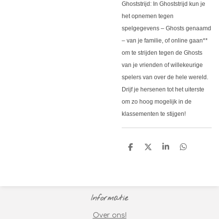
Ghoststrijd: In Ghoststrijd kun je
het opnemen tegen
spelgegevens – Ghosts genaamd
– van je familie, of online gaan**
om te strijden tegen de Ghosts
van je vrienden of willekeurige
spelers van over de hele wereld.
Drijf je hersenen tot het uiterste
om zo hoog mogelijk in de
klassementen te stijgen!
D
D
S
D
e
e
h
e
l
e
a
l
e
l
r
e
n
e
n
Informatie
Over ons!