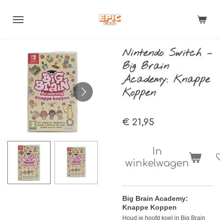
Ga
direct
naar
de
Nintendo Switch –
hoofdinhoud
Big Brain
Academy: Knappe
Koppen
€ 21,95
In
winkelwagen
Big Brain Academy:
Knappe Koppen
Houd je hoofd koel in Big Brain