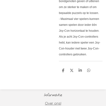
bondgenoten geven of uitlenen
om ze sterker te maken of om
bepaalde puzzels op te lossen.
- Maximaal vier spelers kunnen
samen spelen door ieder één
Joy-Con horizontaal te houden.
Als je acht Joy-Con-controllers
hebt, kan iedere speler een Joy-
Con-houder met twee Joy-Con-
controllers gebruiken.
D
D
S
D
e
e
h
e
l
e
a
l
e
l
r
e
n
e
n
Informatie
Over ons!