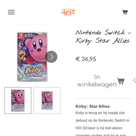
Ga
direct
naar
de
Nintendo Switch –
hoofdinhoud
Kirby: Star Allies
€ 36,95
In
winkelwagen
Kirby: Star Allies
Kirby is terug en hij maakt zijn
debuut op de Nintendo Switch in
HD! Dit keer is hij niet alleen.
Vijanden sluiten zich bij je aan